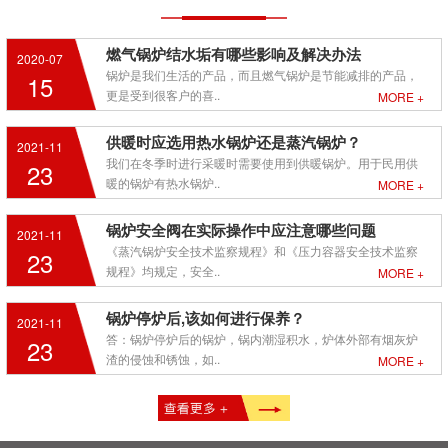
燃气锅炉结水垢有哪些影响及解决办法
2020-07
锅炉是我们生活的产品，而且燃气锅炉是节能减排的产品，
15
更是受到很客户的喜..
MORE +
供暖时应选用热水锅炉还是蒸汽锅炉？
2021-11
我们在冬季时进行采暖时需要使用到供暖锅炉。用于民用供
23
暖的锅炉有热水锅炉..
MORE +
锅炉安全阀在实际操作中应注意哪些问题
2021-11
《蒸汽锅炉安全技术监察规程》和《压力容器安全技术监察
23
规程》均规定，安全..
MORE +
锅炉停炉后,该如何进行保养？
2021-11
答：锅炉停炉后的锅炉，锅内潮湿积水，炉体外部有烟灰炉
23
渣的侵蚀和锈蚀，如..
MORE +