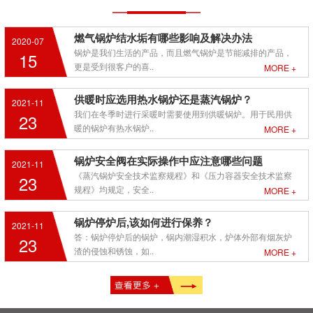
燃气锅炉结水垢有哪些影响及解决办法
2020-07
锅炉是我们生活的产品，而且燃气锅炉是节能减排的产品，
15
更是受到很客户的喜..
MORE +
供暖时应选用热水锅炉还是蒸汽锅炉？
2021-11
我们在冬季时进行采暖时需要使用到供暖锅炉。用于民用供
23
暖的锅炉有热水锅炉..
MORE +
锅炉安全阀在实际操作中应注意哪些问题
2021-11
《蒸汽锅炉安全技术监察规程》和《压力容器安全技术监察
23
规程》均规定，安全..
MORE +
锅炉停炉后,该如何进行保养？
2021-11
答：锅炉停炉后的锅炉，锅内潮湿积水，炉体外部有烟灰炉
23
渣的侵蚀和锈蚀，如..
MORE +