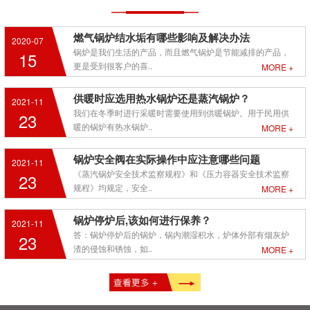
燃气锅炉结水垢有哪些影响及解决办法
2020-07
锅炉是我们生活的产品，而且燃气锅炉是节能减排的产品，
15
更是受到很客户的喜..
MORE +
供暖时应选用热水锅炉还是蒸汽锅炉？
2021-11
我们在冬季时进行采暖时需要使用到供暖锅炉。用于民用供
23
暖的锅炉有热水锅炉..
MORE +
锅炉安全阀在实际操作中应注意哪些问题
2021-11
《蒸汽锅炉安全技术监察规程》和《压力容器安全技术监察
23
规程》均规定，安全..
MORE +
锅炉停炉后,该如何进行保养？
2021-11
答：锅炉停炉后的锅炉，锅内潮湿积水，炉体外部有烟灰炉
23
渣的侵蚀和锈蚀，如..
MORE +